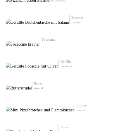
schnecken
Brötchen-
taschen
Focaccine
Gefüllte
Focaccia
Butter-
strudel
Flamm-
kuchen
Pizza-