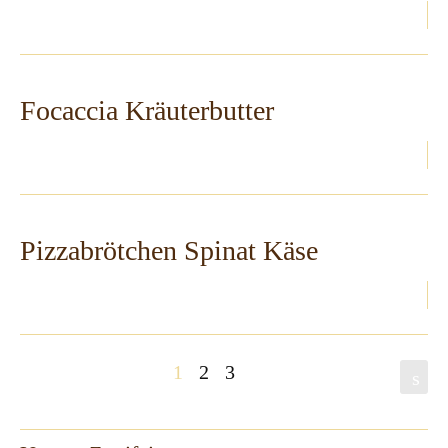
Focaccia Kräuterbutter
Pizzabrötchen Spinat Käse
1
2
3
s