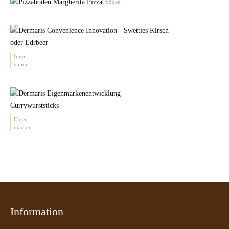
böden
Inno-
vation
Eigen-
marken
Information