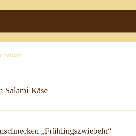
produkte
n Salami Käse
schnecken „Frühlingszwiebeln“