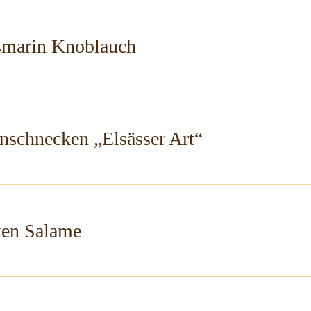
smarin Knoblauch
schnecken „Elsässer Art“
ken Salame