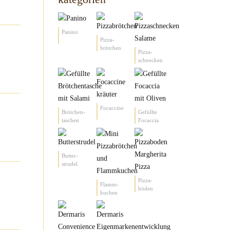
Panino
Pizza-
brötchen
Pizza-
schnecken
Focaccine
Brötchen-
Gefüllte
taschen
Focaccia
Butter-
strudel
Pizza-
Flamm-
böden
kuchen