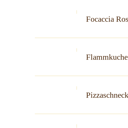
Focaccia Ro
Flammkuchen
Pizzaschnec