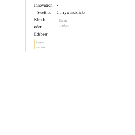
Eigen-
marken
Inno-
vation