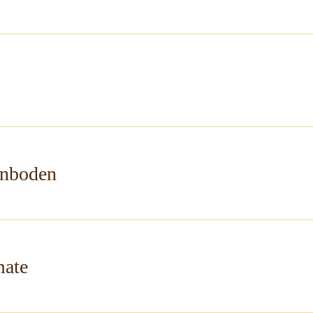
nboden
mate