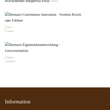
böden
Inno-
vation
Eigen-
marken
Information