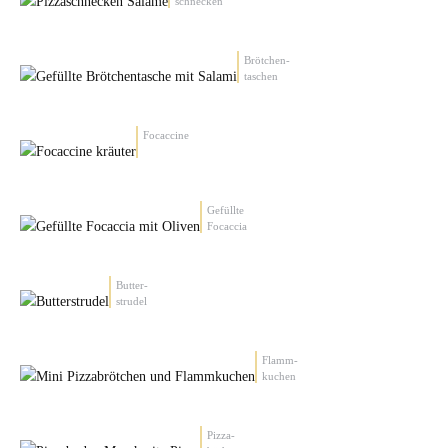
schnecken
Brötchen-
taschen
Focaccine
Gefüllte
Focaccia
Butter-
strudel
Flamm-
kuchen
Pizza-