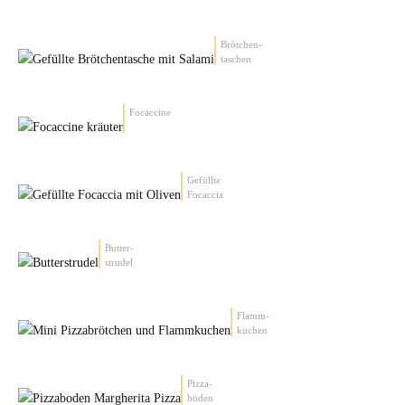
Brötchen-
taschen
Focaccine
Gefüllte
Focaccia
Butter-
strudel
Flamm-
kuchen
Pizza-
böden