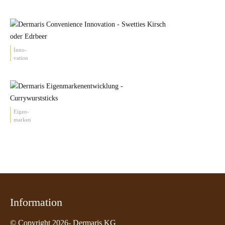
Inno-
vation
Eigen-
marken
Information
© Copyright 2026- Dermaris KG