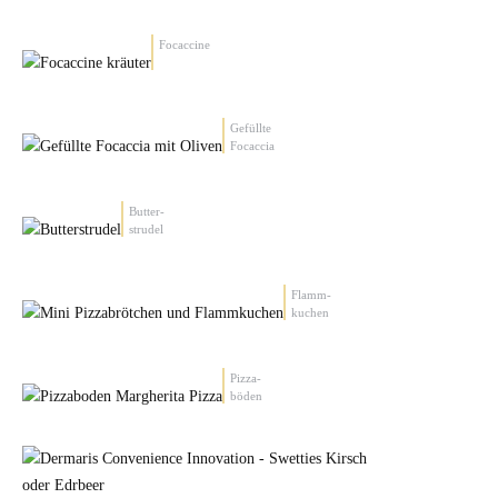
Focaccine
Gefüllte
Focaccia
Butter-
strudel
Flamm-
kuchen
Pizza-
böden